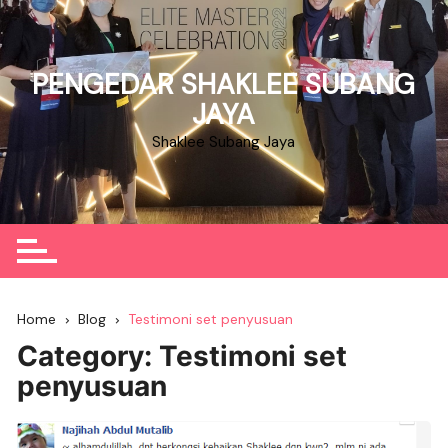
Skip
to
content
PENGEDAR SHAKLEE SUBANG
JAYA
Shaklee Subang Jaya
Home
Blog
Testimoni set penyusuan
Category:
Testimoni set
penyusuan