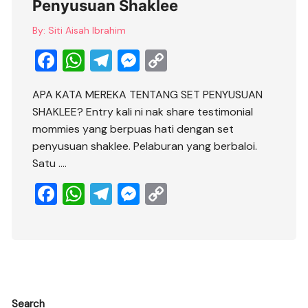
Penyusuan Shaklee
By:
Siti Aisah Ibrahim
F
W
T
M
C
a
h
el
e
o
APA KATA MEREKA TENTANG SET PENYUSUAN
c
at
e
ss
p
SHAKLEE? Entry kali ni nak share testimonial
e
s
gr
e
y
mommies yang berpuas hati dengan set
b
A
a
n
Li
penyusuan shaklee. Pelaburan yang berbaloi.
Satu ….
o
p
m
g
n
o
p
er
k
F
W
T
M
C
k
a
h
el
e
o
c
at
e
ss
p
e
s
gr
e
y
b
A
a
n
Li
o
p
m
g
n
Search