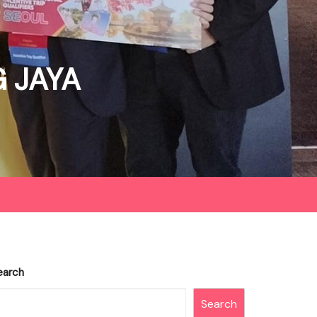
 JAYA
earch
Search