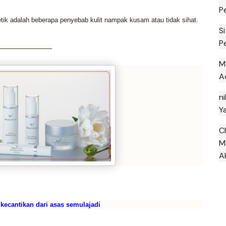
P
tik
adalah
beberapa
penyebab kulit nampak kusam atau tidak sihat.
S
P
————————–
M
A
ni
Y
C
M
A
ecantikan dari asas semulajadi