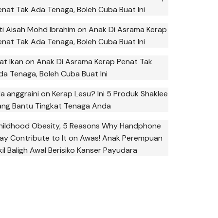
enat Tak Ada Tenaga, Boleh Cuba Buat Ini
iti Aisah Mohd Ibrahim
on
Anak Di Asrama Kerap
enat Tak Ada Tenaga, Boleh Cuba Buat Ini
at Ikan
on
Anak Di Asrama Kerap Penat Tak
da Tenaga, Boleh Cuba Buat Ini
la anggraini
on
Kerap Lesu? Ini 5 Produk Shaklee
ang Bantu Tingkat Tenaga Anda
hildhood Obesity, 5 Reasons Why Handphone
ay Contribute to It
on
Awas! Anak Perempuan
kil Baligh Awal Berisiko Kanser Payudara