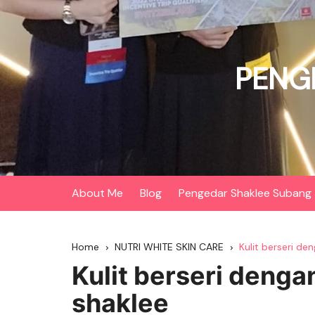
Skip
to
content
PENG
About Me
Blog
Pengedar Shaklee Subang 
Home
NUTRI WHITE SKIN CARE
Kulit berseri de
Kulit berseri denga
shaklee