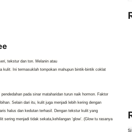
ee
seri
, tekstur
dan
ton
.
Melanin
atau
 kulit
. Ini termasuklah tompokan mahupun bintik-bintik coklat
, pendedahan pada sinar
matahari
dan
turun naik
hormon
. Faktor
ebihan
. Selain dari itu
,
kulit juga menjadi
lebih kering
dengan
aris
halus
dan
kedutan terhasil
.
Dengan
tekstur
kulit yang
lit
sering
menjadi
tidak sekata
,
kehilangan
‘glow’
. (Glow tu rasanya
S