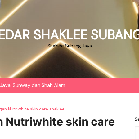
EDAR SHAKLEE SUBANG
Shaklee Subang Jaya
Jaya, Sunway dan Shah Alam
ngan Nutriwhite skin care shaklee
n Nutriwhite skin care
S