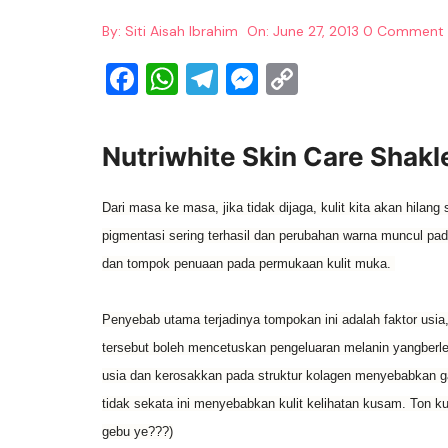
By:
Siti Aisah Ibrahim
On:
June 27, 2013
0 Comment
F
W
T
M
C
a
h
el
e
o
c
at
e
ss
p
Nutriwhite Skin Care Shakl
e
s
gr
e
y
b
A
a
n
Li
Dari masa ke masa
, jika tidak dijaga, kulit kita akan
hilang
o
p
m
g
n
pigmentasi
sering
terhasil
dan
perubahan warna
muncul pada
o
p
er
k
dan
tompok penuaan
pada permukaan kulit muka
.
k
Penyebab utama terjadinya tompokan ini adalah faktor usia
tersebut
boleh mencetuskan
pengeluaran
melanin
yang
berl
usia
dan
kerosakkan pada struktur
kolagen menyebabkan
g
tidak
sekata ini
menyebabkan
kulit kelihatan kusam
.
Ton ku
gebu ye???)