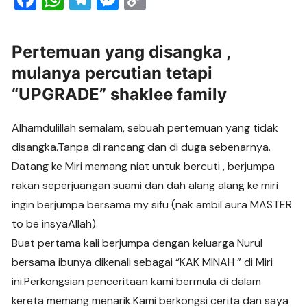
a
h
el
e
o
c
at
e
ss
p
Pertemuan yang disangka ,
e
s
gr
e
y
mulanya percutian tetapi
b
A
a
n
Li
“UPGRADE” shaklee family
o
p
m
g
n
o
p
er
k
Alhamdulillah semalam, sebuah pertemuan yang tidak
k
disangka.Tanpa di rancang dan di duga sebenarnya.
Datang ke Miri memang niat untuk bercuti , berjumpa
rakan seperjuangan suami dan dah alang alang ke miri
ingin berjumpa bersama my sifu (nak ambil aura MASTER
to be insyaAllah).
Buat pertama kali berjumpa dengan keluarga Nurul
bersama ibunya dikenali sebagai “KAK MINAH ” di Miri
ini.Perkongsian penceritaan kami bermula di dalam
kereta memang menarik.Kami berkongsi cerita dan saya