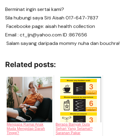
Berminat ingin sertai kami?
Sila hubungi saya Siti Aisah 017-647-7837
Facebooke page: aisah health collection
Email : ct_ijn@yahoo.com ID :867656
Salam sayang daripada mommy nuha dan bouchra!
Related posts:
Mengapa Ramai Anak
Berapa Banyak Gula
Muda Mengidap Darah
Sehari Yang Selamat?
Tinggi?
Saranan Pakar