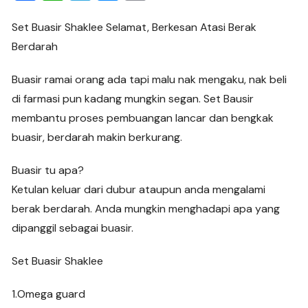
a
h
el
e
o
c
at
e
ss
p
Set Buasir Shaklee Selamat, Berkesan Atasi Berak
Berdarah
e
s
gr
e
y
b
A
a
n
Li
Buasir ramai orang ada tapi malu nak mengaku, nak beli
o
p
m
g
n
di farmasi pun kadang mungkin segan. Set Bausir
o
p
er
k
membantu proses pembuangan lancar dan bengkak
k
buasir, berdarah makin berkurang.
Buasir tu apa?
Ketulan keluar dari dubur ataupun anda mengalami
berak berdarah. Anda mungkin menghadapi apa yang
dipanggil sebagai buasir.
Set Buasir Shaklee
1.Omega guard