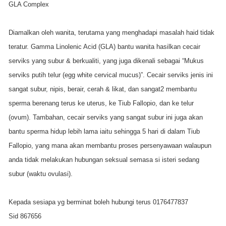
GLA Complex
Diamalkan oleh wanita, terutama yang menghadapi masalah haid tidak
teratur. Gamma Linolenic Acid (GLA) bantu wanita hasilkan cecair
serviks yang subur & berkualiti, yang juga dikenali sebagai “Mukus
serviks putih telur (egg white cervical mucus)”. Cecair serviks jenis ini
sangat subur, nipis, berair, cerah & likat, dan sangat2 membantu
sperma berenang terus ke uterus, ke Tiub Fallopio, dan ke telur
(ovum). Tambahan, cecair serviks yang sangat subur ini juga akan
bantu sperma hidup lebih lama iaitu sehingga 5 hari di dalam Tiub
Fallopio, yang mana akan membantu proses persenyawaan walaupun
anda tidak melakukan hubungan seksual semasa si isteri sedang
subur (waktu ovulasi).
Kepada sesiapa yg berminat boleh hubungi terus 0176477837
Sid 867656