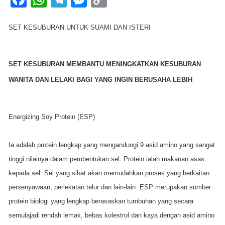
a
h
el
e
o
c
at
e
ss
p
SET KESUBURAN UNTUK SUAMI DAN ISTERI
e
s
gr
e
y
b
A
a
n
Li
SET KESUBURAN MEMBANTU MENINGKATKAN KESUBURAN
o
p
m
g
n
WANITA DAN LELAKI BAGI YANG INGIN BERUSAHA LEBIH
o
p
er
k
k
Energizing Soy Protein (ESP)
Ia adalah protein lengkap yang mengandungi 9 asid amino yang sangat
tinggi nilainya dalam pembentukan sel. Protein ialah makanan asas
kepada sel. Sel yang sihat akan memudahkan proses yang berkaitan
persenyawaan, perlekatan telur dan lain-lain. ESP merupakan sumber
protein biologi yang lengkap berasaskan tumbuhan yang secara
semulajadi rendah lemak, bebas kolestrol dan kaya dengan asid amino