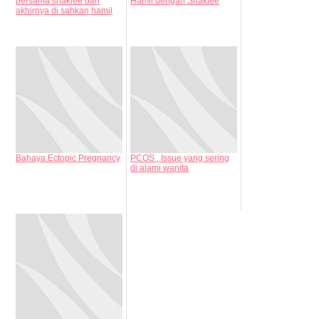
bersama shaklee dan
Hamil dengan Shaklee
akhirnya di sahkan hamil
Bahaya Ectopic Pregnancy
PCOS , Issue yang sering
di alami wanita