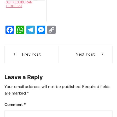
SET KESUBURAN
TERHEBAT
F
W
T
M
C
a
h
el
e
o
c
at
e
ss
p
Post
e
s
gr
e
y
Prev Post
Next Post
navigation
b
A
a
n
Li
o
p
m
g
n
Leave a Reply
o
p
er
k
k
Your email address will not be published.
Required fields
are marked
*
Comment
*