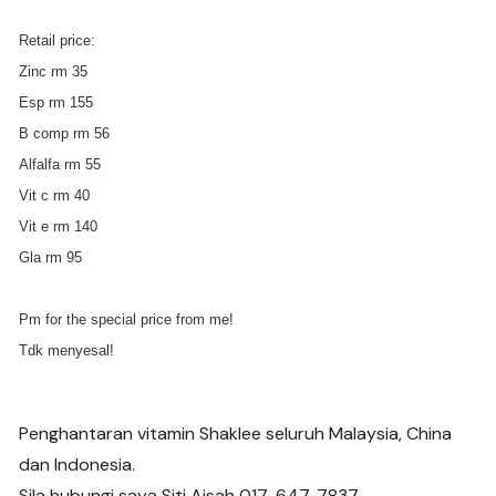
Retail price:
Zinc rm 35
Esp rm 155
B comp rm 56
Alfalfa rm 55
Vit c rm 40
Vit e rm 140
Gla rm 95
Pm for the special price from me!
Tdk menyesal!
Penghantaran vitamin Shaklee seluruh Malaysia, China
dan Indonesia.
Sila hubungi saya Siti Aisah 017-647-7837