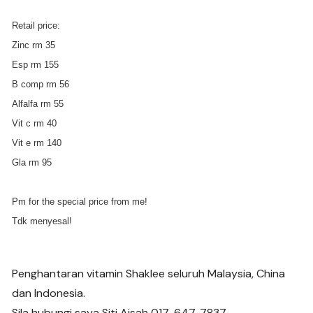
Retail price:
Zinc rm 35
Esp rm 155
B comp rm 56
Alfalfa rm 55
Vit c rm 40
Vit e rm 140
Gla rm 95
Pm for the special price from me!
Tdk menyesal!
Penghantaran vitamin Shaklee seluruh Malaysia, China
dan Indonesia.
Sila hubungi saya Siti Aisah 017-647-7837