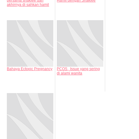
bersama shaklee dan
Hamil dengan Shaklee
akhirnya di sahkan hamil
Bahaya Ectopic Pregnancy
PCOS , Issue yang sering
di alami wanita