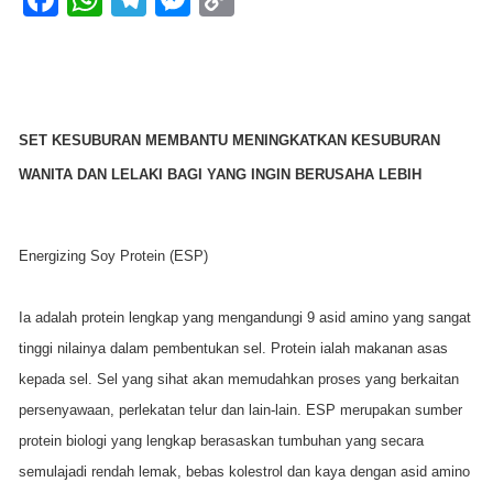
a
h
el
e
o
c
at
e
ss
p
e
s
gr
e
y
b
A
a
n
Li
SET KESUBURAN MEMBANTU MENINGKATKAN KESUBURAN
o
p
m
g
n
WANITA DAN LELAKI BAGI YANG INGIN BERUSAHA LEBIH
o
p
er
k
k
Energizing Soy Protein (ESP)
Ia adalah protein lengkap yang mengandungi 9 asid amino yang sangat
tinggi nilainya dalam pembentukan sel. Protein ialah makanan asas
kepada sel. Sel yang sihat akan memudahkan proses yang berkaitan
persenyawaan, perlekatan telur dan lain-lain. ESP merupakan sumber
protein biologi yang lengkap berasaskan tumbuhan yang secara
semulajadi rendah lemak, bebas kolestrol dan kaya dengan asid amino