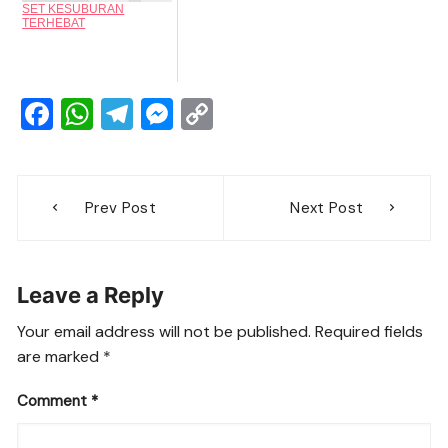
SET KESUBURAN
TERHEBAT
F
W
T
M
C
a
h
el
e
o
c
at
e
ss
p
Post
e
s
gr
e
y
Prev Post
Next Post
navigation
b
A
a
n
Li
o
p
m
g
n
Leave a Reply
o
p
er
k
k
Your email address will not be published.
Required fields
are marked
*
Comment
*