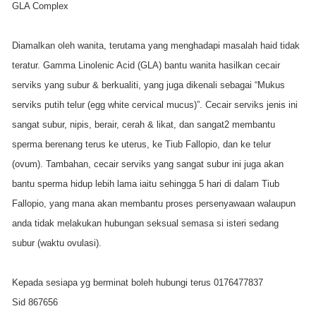
GLA Complex
Diamalkan oleh wanita, terutama yang menghadapi masalah haid tidak
teratur. Gamma Linolenic Acid (GLA) bantu wanita hasilkan cecair
serviks yang subur & berkualiti, yang juga dikenali sebagai “Mukus
serviks putih telur (egg white cervical mucus)”. Cecair serviks jenis ini
sangat subur, nipis, berair, cerah & likat, dan sangat2 membantu
sperma berenang terus ke uterus, ke Tiub Fallopio, dan ke telur
(ovum). Tambahan, cecair serviks yang sangat subur ini juga akan
bantu sperma hidup lebih lama iaitu sehingga 5 hari di dalam Tiub
Fallopio, yang mana akan membantu proses persenyawaan walaupun
anda tidak melakukan hubungan seksual semasa si isteri sedang
subur (waktu ovulasi).
Kepada sesiapa yg berminat boleh hubungi terus 0176477837
Sid 867656