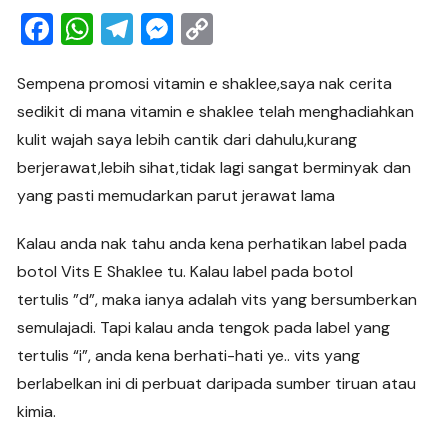
F
W
T
M
C
a
h
el
e
o
c
at
e
ss
p
Sempena promosi vitamin e shaklee,saya nak cerita
sedikit di mana vitamin e shaklee telah menghadiahkan
e
s
gr
e
y
kulit wajah saya lebih cantik dari dahulu,kurang
b
A
a
n
Li
berjerawat,lebih sihat,tidak lagi sangat berminyak dan
o
p
m
g
n
yang pasti memudarkan parut jerawat lama
o
p
er
k
k
Kalau anda nak tahu anda kena perhatikan label pada
botol Vits E Shaklee tu. Kalau label pada botol
tertulis ”d”, maka ianya adalah vits yang bersumberkan
semulajadi. Tapi kalau anda tengok pada label yang
tertulis “i”, anda kena berhati-hati ye.. vits yang
berlabelkan ini di perbuat daripada sumber tiruan atau
kimia.