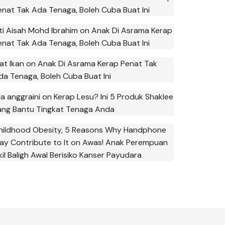
enat Tak Ada Tenaga, Boleh Cuba Buat Ini
iti Aisah Mohd Ibrahim
on
Anak Di Asrama Kerap
enat Tak Ada Tenaga, Boleh Cuba Buat Ini
at Ikan
on
Anak Di Asrama Kerap Penat Tak
da Tenaga, Boleh Cuba Buat Ini
la anggraini
on
Kerap Lesu? Ini 5 Produk Shaklee
ang Bantu Tingkat Tenaga Anda
hildhood Obesity, 5 Reasons Why Handphone
ay Contribute to It
on
Awas! Anak Perempuan
kil Baligh Awal Berisiko Kanser Payudara