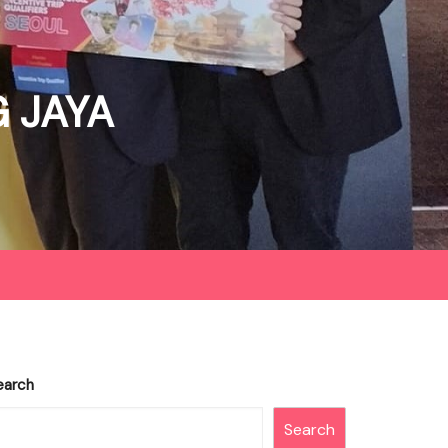
 JAYA
earch
Search