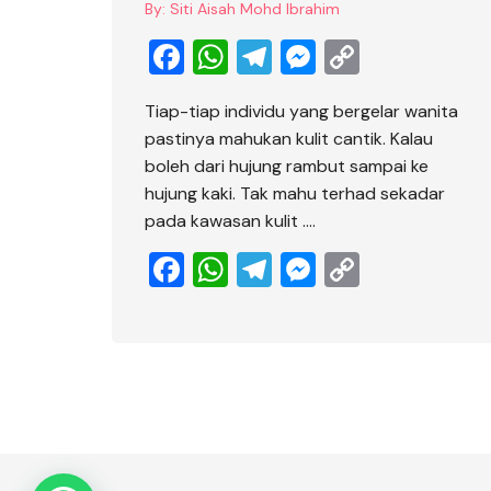
By:
Siti Aisah Mohd Ibrahim
F
W
T
M
C
a
h
el
e
o
Tiap-tiap individu yang bergelar wanita
c
at
e
ss
p
pastinya mahukan kulit cantik. Kalau
e
s
gr
e
y
boleh dari hujung rambut sampai ke
b
A
a
n
Li
hujung kaki. Tak mahu terhad sekadar
pada kawasan kulit ….
o
p
m
g
n
o
p
er
k
F
W
T
M
C
k
a
h
el
e
o
c
at
e
ss
p
e
s
gr
e
y
b
A
a
n
Li
o
p
m
g
n
o
p
er
k