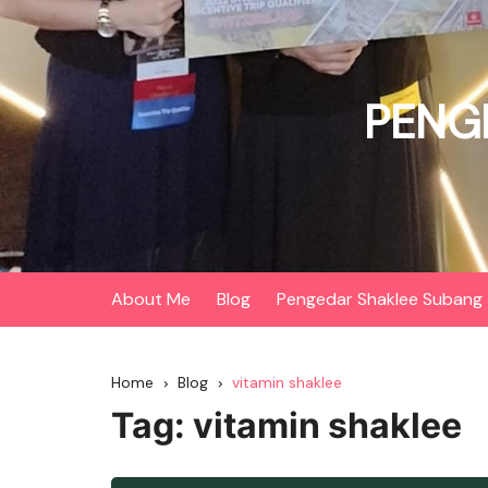
Skip
to
content
PENG
About Me
Blog
Pengedar Shaklee Subang 
Home
Blog
vitamin shaklee
Tag:
vitamin shaklee