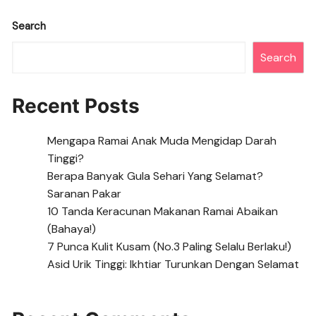
b
A
a
n
Li
o
p
m
g
n
Search
o
p
er
k
Search
k
Recent Posts
Mengapa Ramai Anak Muda Mengidap Darah
Tinggi?
Berapa Banyak Gula Sehari Yang Selamat?
Saranan Pakar
10 Tanda Keracunan Makanan Ramai Abaikan
(Bahaya!)
7 Punca Kulit Kusam (No.3 Paling Selalu Berlaku!)
Asid Urik Tinggi: Ikhtiar Turunkan Dengan Selamat