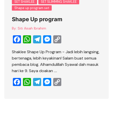
SET SHAKLEE
SET SLIMMNG SHAKLEE
Shape up program set
Shape Up program
By:
Siti Aisah Ibrahim
F
W
T
M
C
a
h
el
e
o
Shaklee Shape Up Program ~ Jadi lebih langsing,
c
at
e
ss
p
bertenaga, lebih keyakinan! Salam buat semua
e
s
gr
e
y
pembaca blog. Alhamdulillah Syawal dah masuk
b
A
a
n
Li
hari ke 9. Saya doakan ….
o
p
m
g
n
F
W
T
M
C
o
p
er
k
a
h
el
e
o
k
c
at
e
ss
p
e
s
gr
e
y