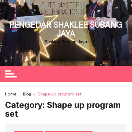
Skip
to
content
PENGEDAR SHAKLEE SUBANG
JAYA
Shaklee Subang Jaya
Home
Blog
Shape up program set
Category:
Shape up program
set