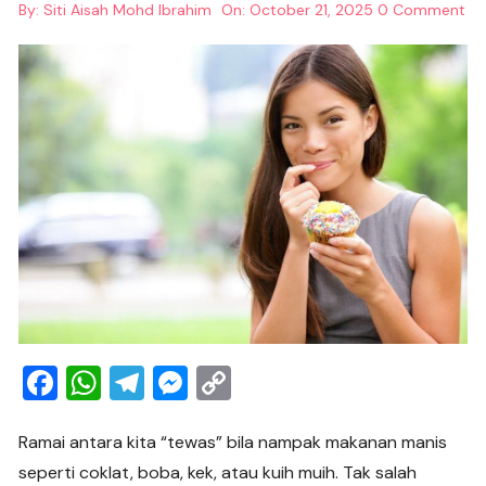
By:
Siti Aisah Mohd Ibrahim
On:
October 21, 2025
0 Comment
F
W
T
M
C
a
h
el
e
o
c
at
e
ss
p
Ramai antara kita “tewas” bila nampak makanan manis
seperti coklat, boba, kek, atau kuih muih. Tak salah