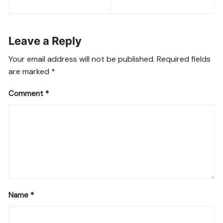
navigation
b
A
a
n
Li
o
p
m
g
n
Leave a Reply
o
p
er
k
k
Your email address will not be published.
Required fields
are marked
*
Comment
*
Name
*