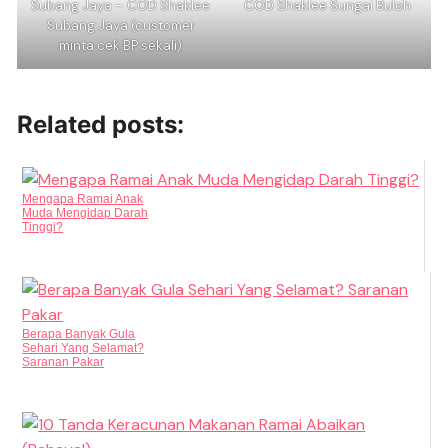
Subang Jaya – COD Shaklee
COD Shaklee Sungai Buloh
Subang Jaya (customer
minta cek BP sekali)
Related posts:
Mengapa Ramai Anak
Muda Mengidap Darah
Tinggi?
Berapa Banyak Gula
Sehari Yang Selamat?
Saranan Pakar