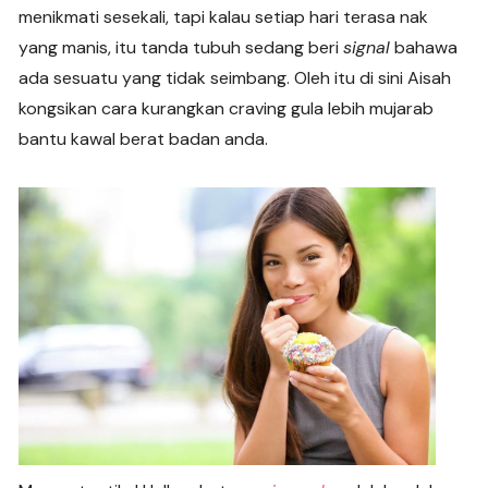
e
s
gr
e
y
menikmati sesekali, tapi kalau setiap hari terasa nak
b
A
a
n
Li
yang manis, itu tanda tubuh sedang beri
signal
bahawa
o
p
m
g
n
ada sesuatu yang tidak seimbang. Oleh itu di sini Aisah
o
p
er
k
kongsikan cara kurangkan craving gula lebih mujarab
k
bantu kawal berat badan anda.