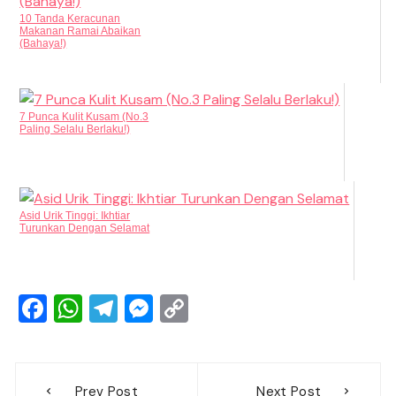
10 Tanda Keracunan
Makanan Ramai Abaikan
(Bahaya!)
7 Punca Kulit Kusam (No.3
Paling Selalu Berlaku!)
Asid Urik Tinggi: Ikhtiar
Turunkan Dengan Selamat
F
W
T
M
C
a
h
el
e
o
c
at
e
ss
p
Post
e
s
gr
e
y
Prev Post
Next Post