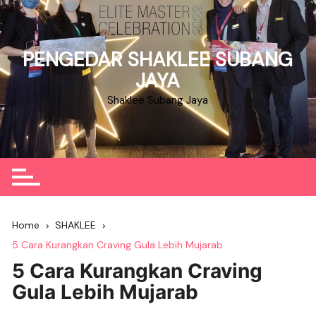
Skip
to
content
PENGEDAR SHAKLEE SUBANG
JAYA
Shaklee Subang Jaya
Home
SHAKLEE
5 Cara Kurangkan Craving Gula Lebih Mujarab
5 Cara Kurangkan Craving
Gula Lebih Mujarab