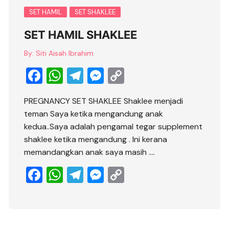
b
A
a
n
Li
o
p
m
g
n
SET HAMIL
SET SHAKLEE
o
p
er
k
SET HAMIL SHAKLEE
k
By:
Siti Aisah Ibrahim
F
W
T
M
C
a
h
el
e
o
PREGNANCY SET SHAKLEE Shaklee menjadi
c
at
e
ss
p
teman Saya ketika mengandung anak
e
s
gr
e
y
kedua..Saya adalah pengamal tegar supplement
b
A
a
n
Li
shaklee ketika mengandung . Ini kerana
memandangkan anak saya masih ….
o
p
m
g
n
o
p
er
k
F
W
T
M
C
k
a
h
el
e
o
c
at
e
ss
p
e
s
gr
e
y