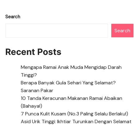
b
A
a
n
Li
o
p
m
g
n
Search
o
p
er
k
Search
k
Recent Posts
Mengapa Ramai Anak Muda Mengidap Darah
Tinggi?
Berapa Banyak Gula Sehari Yang Selamat?
Saranan Pakar
10 Tanda Keracunan Makanan Ramai Abaikan
(Bahaya!)
7 Punca Kulit Kusam (No.3 Paling Selalu Berlaku!)
Asid Urik Tinggi: Ikhtiar Turunkan Dengan Selamat