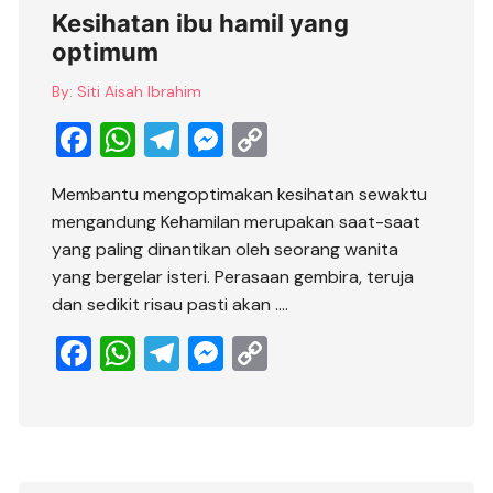
Kesihatan ibu hamil yang
optimum
By:
Siti Aisah Ibrahim
F
W
T
M
C
a
h
el
e
o
Membantu mengoptimakan kesihatan sewaktu
c
at
e
ss
p
mengandung Kehamilan merupakan saat-saat
e
s
gr
e
y
yang paling dinantikan oleh seorang wanita
b
A
a
n
Li
yang bergelar isteri. Perasaan gembira, teruja
dan sedikit risau pasti akan ….
o
p
m
g
n
o
p
er
k
F
W
T
M
C
k
a
h
el
e
o
c
at
e
ss
p
e
s
gr
e
y