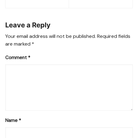
navigation
b
A
a
n
Li
o
p
m
g
n
Leave a Reply
o
p
er
k
k
Your email address will not be published.
Required fields
are marked
*
Comment
*
Name
*