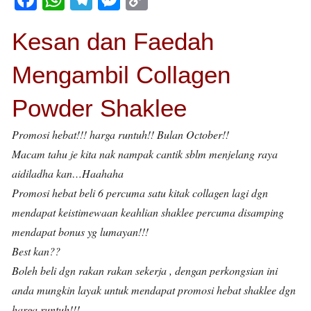
a
h
el
e
o
Kesan dan Faedah
c
at
e
ss
p
e
s
gr
e
y
Mengambil Collagen
b
A
a
n
Li
Powder Shaklee
o
p
m
g
n
o
p
er
k
Promosi hebat!!! harga runtuh!! Bulan October!!
k
Macam tahu je kita nak nampak cantik sblm menjelang raya
aidiladha kan…Haahaha
Promosi hebat beli 6 percuma satu kitak collagen lagi dgn
mendapat keistimewaan keahlian shaklee percuma disamping
mendapat bonus yg lumayan!!!
Best kan??
Boleh beli dgn rakan rakan sekerja , dengan perkongsian ini
anda mungkin layak untuk mendapat promosi hebat shaklee dgn
harga runtuh!!!