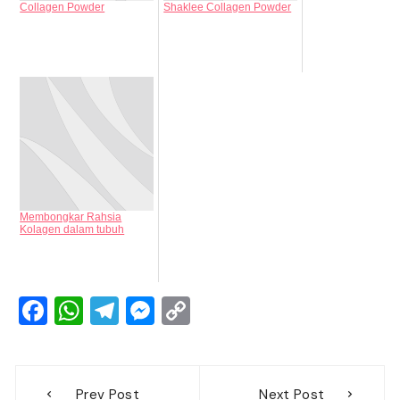
Collagen Powder
Shaklee Collagen Powder
Membongkar Rahsia
Kolagen dalam tubuh
F
W
T
M
C
a
h
el
e
o
c
at
e
ss
p
Post
e
s
gr
e
y
Prev Post
Next Post