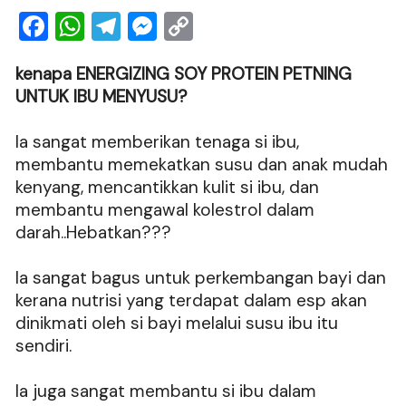
F
W
T
M
C
a
h
el
e
o
kenapa ENERGIZING SOY PROTEIN PETNING
c
at
e
ss
p
UNTUK IBU MENYUSU?
e
s
gr
e
y
b
A
a
n
Li
Ia sangat memberikan tenaga si ibu,
o
p
m
g
n
membantu memekatkan susu dan anak mudah
kenyang, mencantikkan kulit si ibu, dan
o
p
er
k
membantu mengawal kolestrol dalam
k
darah..Hebatkan???
Ia sangat bagus untuk perkembangan bayi dan
kerana nutrisi yang terdapat dalam esp akan
dinikmati oleh si bayi melalui susu ibu itu
sendiri.
Ia juga sangat membantu si ibu dalam