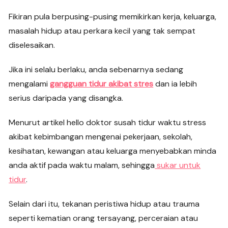
b
A
a
n
Li
Fikiran pula berpusing-pusing memikirkan kerja, keluarga,
o
p
m
g
n
masalah hidup atau perkara kecil yang tak sempat
o
p
er
k
diselesaikan.
k
Jika ini selalu berlaku, anda sebenarnya sedang
mengalami
gangguan tidur akibat stres
dan ia lebih
serius daripada yang disangka.
Menurut artikel hello doktor susah tidur waktu stress
akibat kebimbangan mengenai pekerjaan, sekolah,
kesihatan, kewangan atau keluarga menyebabkan minda
anda aktif pada waktu malam, sehingga
sukar untuk
tidur
.
Selain dari itu, tekanan peristiwa hidup atau trauma
seperti kematian orang tersayang, perceraian atau