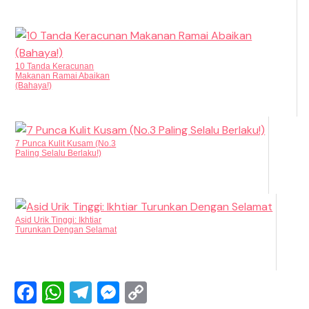
10 Tanda Keracunan
Makanan Ramai Abaikan
(Bahaya!)
7 Punca Kulit Kusam (No.3
Paling Selalu Berlaku!)
Asid Urik Tinggi: Ikhtiar
Turunkan Dengan Selamat
F
W
T
M
C