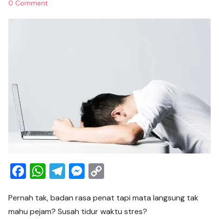
0 Comment
F
W
T
M
C
a
h
el
e
o
c
at
e
ss
p
Pernah tak, badan rasa penat tapi mata langsung tak
mahu pejam? Susah tidur waktu stres?
e
s
gr
e
y