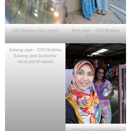
COD Shaklee Hulu Langat
Shah Alam – COD Shaklee
Shah Alam
Subang Jaya – COD Shaklee
Subang Jaya (customer
minta cek BP sekali)
COD Shaklee Sungai Buloh