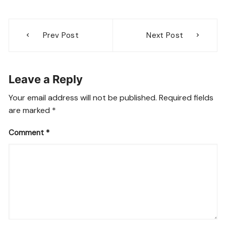
a
h
el
e
o
c
at
e
ss
p
Post
e
s
gr
e
y
Prev Post
Next Post
navigation
b
A
a
n
Li
o
p
m
g
n
Leave a Reply
o
p
er
k
k
Your email address will not be published.
Required fields
are marked
*
Comment
*