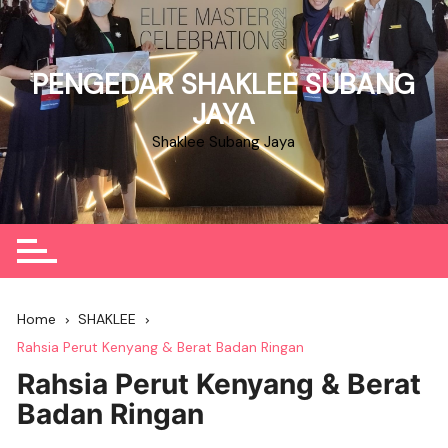
Skip
to
content
PENGEDAR SHAKLEE SUBANG
JAYA
Shaklee Subang Jaya
Home
SHAKLEE
Rahsia Perut Kenyang & Berat Badan Ringan
Rahsia Perut Kenyang & Berat
Badan Ringan