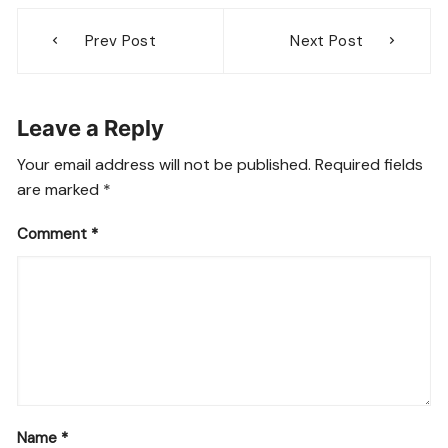
c
at
e
ss
p
Post
e
s
gr
e
y
Prev Post
Next Post
navigation
b
A
a
n
Li
o
p
m
g
n
Leave a Reply
o
p
er
k
k
Your email address will not be published.
Required fields
are marked
*
Comment
*
Name
*