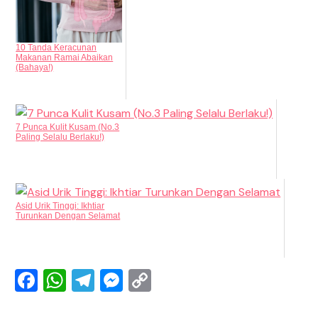
10 Tanda Keracunan
Makanan Ramai Abaikan
(Bahaya!)
7 Punca Kulit Kusam (No.3
Paling Selalu Berlaku!)
Asid Urik Tinggi: Ikhtiar
Turunkan Dengan Selamat
F
W
T
M
C
a
h
el
e
o