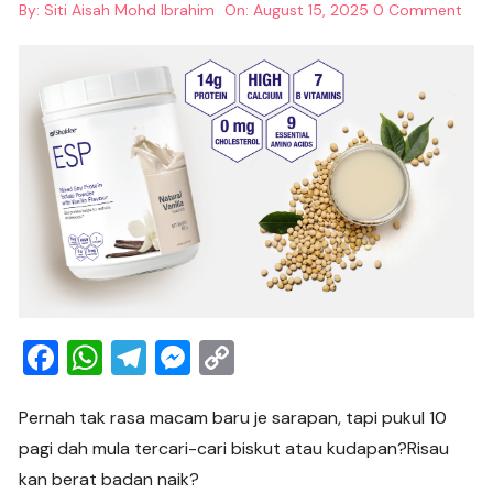
By:
Siti Aisah Mohd Ibrahim
On:
August 15, 2025
0 Comment
F
W
T
M
C
a
h
el
e
o
c
at
e
ss
p
Pernah tak rasa macam baru je sarapan, tapi pukul 10
pagi dah mula tercari-cari biskut atau kudapan?Risau
e
s
gr
e
y
kan berat badan naik?