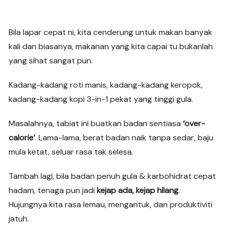
b
A
a
n
Li
o
p
m
g
n
o
p
er
k
Bila lapar cepat ni, kita cenderung untuk makan banyak
k
kali dan biasanya, makanan yang kita capai tu bukanlah
yang sihat sangat pun.
Kadang-kadang roti manis, kadang-kadang keropok,
kadang-kadang kopi 3-in-1 pekat yang tinggi gula.
Masalahnya, tabiat ini buatkan badan sentiasa
‘over-
calorie’
. Lama-lama, berat badan naik tanpa sedar, baju
mula ketat, seluar rasa tak selesa.
Tambah lagi, bila badan penuh gula & karbohidrat cepat
hadam, tenaga pun jadi
kejap ada, kejap hilang
.
Hujungnya kita rasa lemau, mengantuk, dan produktiviti
jatuh.