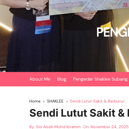
Skip
to
content
PENG
About Me
Blog
Pengedar Shaklee Subang 
Home
SHAKLEE
Sendi Lutut Sakit & Berbunyi
Sendi Lutut Sakit &
By:
Siti Aisah Mohd Ibrahim
On:
November 24, 2025