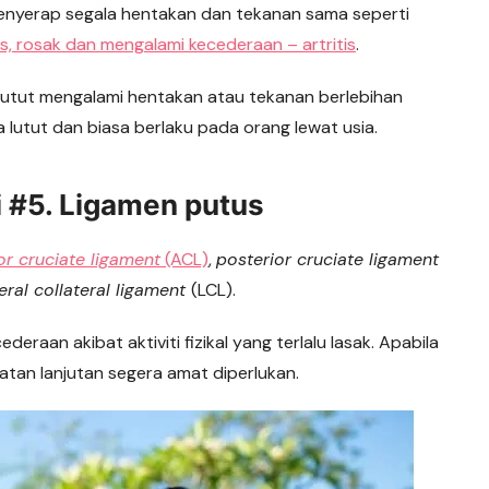
 menyerap segala hentakan dan tekanan sama seperti
is, rosak dan mengalami kecederaan – artritis
.
ka lutut mengalami hentakan atau tekanan berlebihan
lutut dan biasa berlaku pada orang lewat usia.
i #5. Ligamen putus
or cruciate ligament
(ACL)
,
posterior cruciate ligament
teral collateral ligament
(LCL).
eraan akibat aktiviti fizikal yang terlalu lasak. Apabila
atan lanjutan segera amat diperlukan.