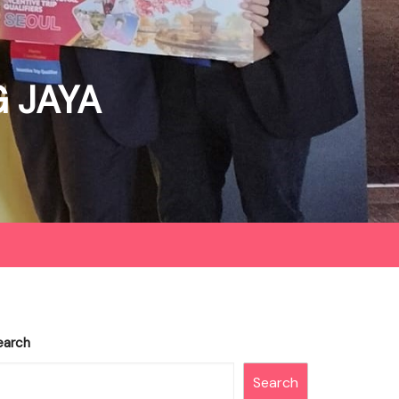
 JAYA
earch
Search