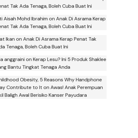
enat Tak Ada Tenaga, Boleh Cuba Buat Ini
iti Aisah Mohd Ibrahim
on
Anak Di Asrama Kerap
enat Tak Ada Tenaga, Boleh Cuba Buat Ini
at Ikan
on
Anak Di Asrama Kerap Penat Tak
da Tenaga, Boleh Cuba Buat Ini
la anggraini
on
Kerap Lesu? Ini 5 Produk Shaklee
ang Bantu Tingkat Tenaga Anda
hildhood Obesity, 5 Reasons Why Handphone
ay Contribute to It
on
Awas! Anak Perempuan
kil Baligh Awal Berisiko Kanser Payudara