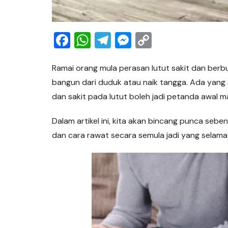
F
W
T
M
C
a
h
el
e
o
c
at
e
ss
p
Ramai orang mula perasan lutut sakit dan berb
bangun dari duduk atau naik tangga. Ada yang 
e
s
gr
e
y
dan sakit pada lutut boleh jadi petanda awal ma
b
A
a
n
Li
o
p
m
g
n
Dalam artikel ini, kita akan bincang punca sebena
o
p
er
k
dan cara rawat secara semula jadi yang selama
k