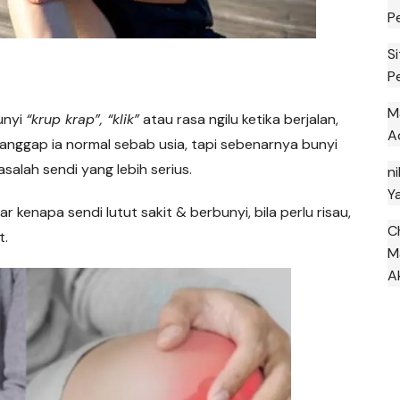
P
S
P
M
unyi
“krup krap”, “klik”
atau rasa ngilu ketika berjalan,
A
anggap ia normal sebab usia, tapi sebenarnya bunyi
salah sendi yang lebih serius.
ni
Y
r kenapa sendi lutut sakit & berbunyi, bila perlu risau,
C
t.
M
A