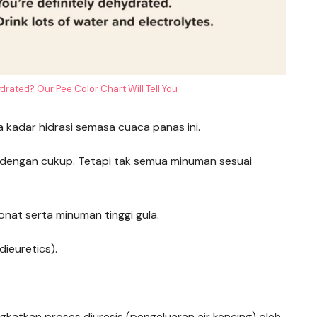
drated? Our Pee Color Chart Will Tell You
 kadar hidrasi semasa cuaca panas ini.
dengan cukup. Tetapi tak semua minuman sesuai
nat serta minuman tinggi gula.
dieuretics).
atkan proses diuresis (pengeluaran air kencing) oleh