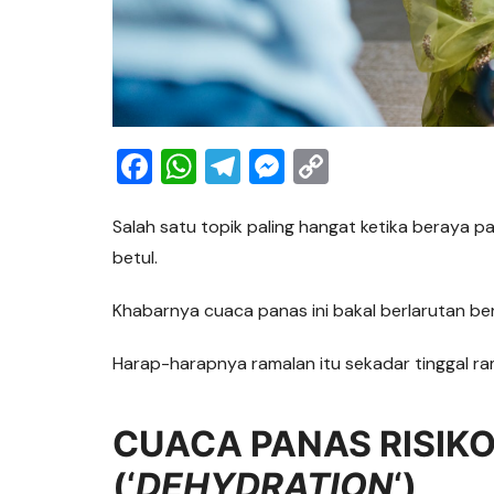
F
W
T
M
C
a
h
el
e
o
c
at
e
ss
p
Salah satu topik paling hangat ketika beraya p
betul.
e
s
gr
e
y
b
A
a
n
Li
Khabarnya cuaca panas ini bakal berlarutan be
o
p
m
g
n
Harap-harapnya ramalan itu sekadar tinggal ra
o
p
er
k
k
CUACA PANAS RISIK
(‘
DEHYDRATION
‘)