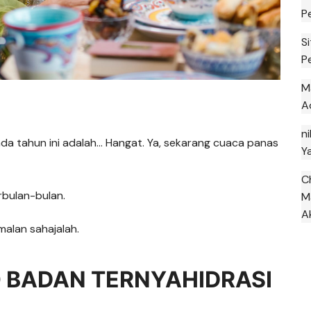
P
S
P
M
A
ni
ada tahun ini adalah… Hangat. Ya, sekarang cuaca panas
Y
C
rbulan-bulan.
M
A
malan sahajalah.
O BADAN TERNYAHIDRASI