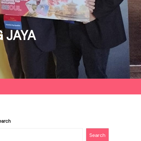
 JAYA
earch
Search