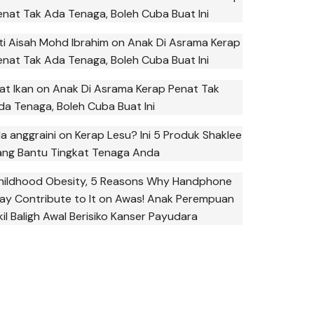
enat Tak Ada Tenaga, Boleh Cuba Buat Ini
iti Aisah Mohd Ibrahim
on
Anak Di Asrama Kerap
enat Tak Ada Tenaga, Boleh Cuba Buat Ini
at Ikan
on
Anak Di Asrama Kerap Penat Tak
da Tenaga, Boleh Cuba Buat Ini
la anggraini
on
Kerap Lesu? Ini 5 Produk Shaklee
ang Bantu Tingkat Tenaga Anda
hildhood Obesity, 5 Reasons Why Handphone
ay Contribute to It
on
Awas! Anak Perempuan
kil Baligh Awal Berisiko Kanser Payudara