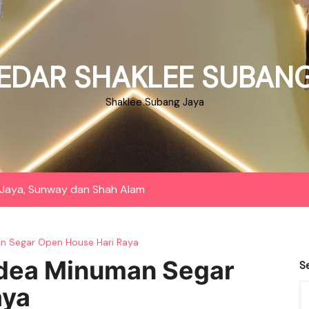
EDAR SHAKLEE SUBANG
Shaklee Subang Jaya
Jaya, Sunway dan Shah Alam
an Segar Open House Hari Raya
 Idea Minuman Segar
S
aya