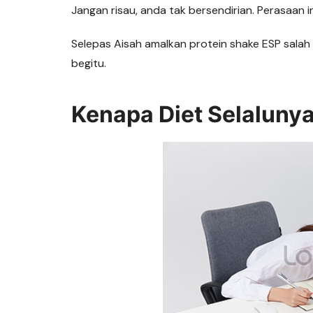
e
s
gr
e
y
Jangan risau, anda tak bersendirian. Perasaan i
b
A
a
n
Li
o
p
m
g
n
Selepas Aisah amalkan protein shake ESP salah 
begitu.
o
p
er
k
k
Kenapa Diet Selaluny