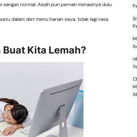
ni sangat normal. Aisah pun pernah merasinya dulu.
P
S
satu dalam diet menu harian saya, tidak lagi rasa
P
M
A
a Buat Kita Lemah?
ni
Y
C
M
A