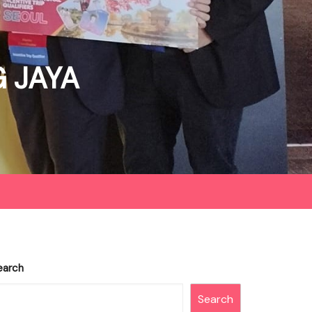
 JAYA
earch
Search