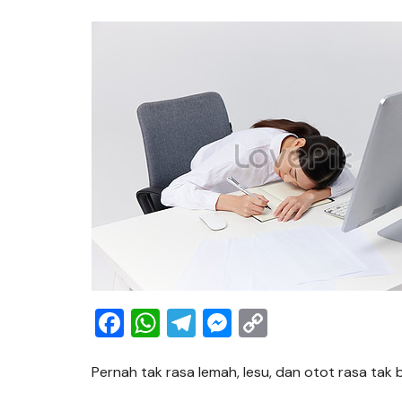
F
W
T
M
C
a
h
el
e
o
c
at
e
ss
p
Pernah tak rasa lemah, lesu, dan otot rasa tak