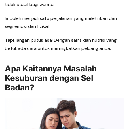
e
s
gr
e
y
tidak stabil bagi wanita.
b
A
a
n
Li
o
p
m
g
n
Ia boleh menjadi satu perjalanan yang meletihkan dari
o
p
er
k
segi emosi dan fizikal.
k
Tapi, jangan putus asa! Dengan sains dan nutrisi yang
betul, ada cara untuk meningkatkan peluang anda.
Apa Kaitannya Masalah
Kesuburan dengan Sel
Badan?