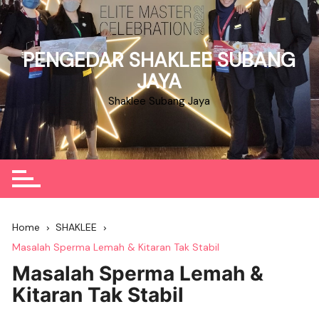
Skip
to
content
PENGEDAR SHAKLEE SUBANG
JAYA
Shaklee Subang Jaya
Home
SHAKLEE
Masalah Sperma Lemah & Kitaran Tak Stabil
Masalah Sperma Lemah &
Kitaran Tak Stabil