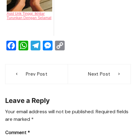
Asid Urik Tinggi: Ikhtiar
Turunkan Dengan Selamat
F
W
T
M
C
a
h
el
e
o
c
at
e
ss
p
Post
e
s
gr
e
y
Prev Post
Next Post
navigation
b
A
a
n
Li
o
p
m
g
n
Leave a Reply
o
p
er
k
k
Your email address will not be published.
Required fields
are marked
*
Comment
*