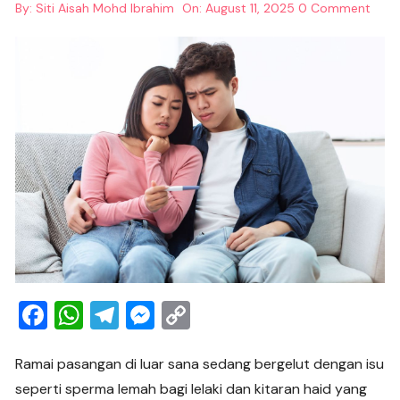
By:
Siti Aisah Mohd Ibrahim
On:
August 11, 2025
0 Comment
F
W
T
M
C
a
h
el
e
o
c
at
e
ss
p
Ramai pasangan di luar sana sedang bergelut dengan isu
seperti sperma lemah bagi lelaki dan kitaran haid yang