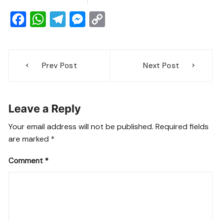
F
W
T
M
C
a
h
el
e
o
c
at
e
ss
p
Post
e
s
gr
e
y
Prev Post
Next Post
navigation
b
A
a
n
Li
o
p
m
g
n
Leave a Reply
o
p
er
k
k
Your email address will not be published.
Required fields
are marked
*
Comment
*