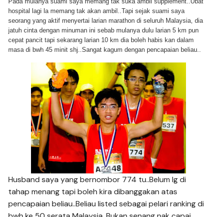
Pada mulanya suami saya memang tak suka ambil supplement..Ubat
hospital lagi la memang tak akan ambil..Tapi sejak suami saya
seorang yang aktif menyertai larian marathon di seluruh Malaysia, dia
jatuh cinta dengan minuman ini sebab mulanya dulu larian 5 km pun
cepat pancit tapi sekarang larian 10 km dia boleh habis kan dalam
masa di bwh 45 minit shj..Sangat kagum dengan pencapaian beliau..
Husband saya yang bernombor 774 tu..Belum lg di
tahap menang tapi boleh kira dibanggakan atas
pencapaian beliau..Beliau listed sebagai pelari ranking di
bwh ke 50 serata Malaysia. Bukan senang nak capai