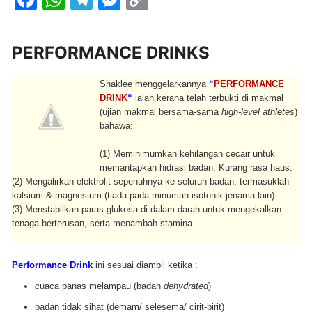
a
h
el
e
o
c
at
e
ss
p
PERFORMANCE DRINKS
e
s
gr
e
y
b
A
a
n
Li
Shaklee menggelarkannya
“
PERFORMANCE
DRINK
“
ialah kerana telah terbukti di makmal
o
p
m
g
n
(ujian makmal bersama-sama
high-level athletes
)
o
p
er
k
bahawa:
k
(1) Meminimumkan kehilangan cecair untuk
memantapkan hidrasi badan. Kurang rasa haus.
(2) Mengalirkan elektrolit sepenuhnya ke seluruh badan, termasuklah
kalsium & magnesium (tiada pada minuman isotonik jenama lain).
(3) Menstabilkan paras glukosa di dalam darah untuk mengekalkan
tenaga berterusan, serta menambah stamina.
Performance Drink
ini sesuai diambil ketika :
cuaca panas melampau (badan
dehydrated
)
badan tidak sihat (demam/ selesema/ cirit-birit)