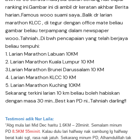
ranking ini.Gambar ini di ambil dr keratan akhbar Berita
harian..Famous wooo suami saya…Balik dr larian
marathon KLCC , di tegur dengan office mate beliau
gambar beliau terpampang dalam newspaper
wooo..Tahniah…Di bwh pencapaian yang telah berjaya
beliau tempuhi:
1. Larian Marathon Labuan 10KM
2. Larian Marathon Kuala Lumpur 10 KM
3.Larian Marathon Brunei Darussalam 10 KM
4. Larian Marathon KLCC 10 KM
5. Larian Marathon Kuching 10KM
Sekarang terkini larian 10 km beliau boleh habiskan
dengan masa 30 min…Best kan PD ni…Tahniah darling!!
Testimoni adik
Nur Laila
:
“Abg mula lari Mid Dec haritu 1.6KM – 20minit. Semalam minum
PD
8.5KM 55minit
. Kalau dulu lari halfway nak sambung lg halfway
berat kaki sgt, rasa nak jatuh. Sekarang minum PD, Alhamdulillah tak