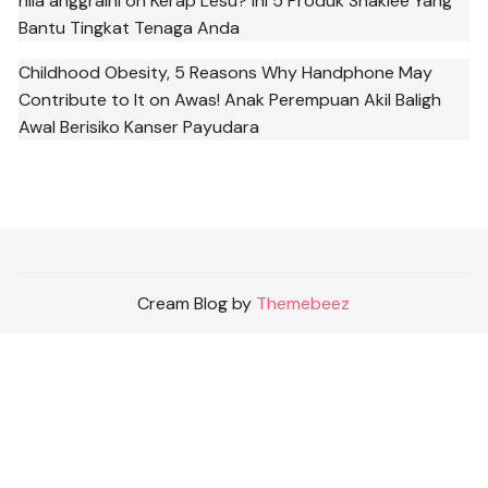
nila anggraini
on
Kerap Lesu? Ini 5 Produk Shaklee Yang
Bantu Tingkat Tenaga Anda
Childhood Obesity, 5 Reasons Why Handphone May
Contribute to It
on
Awas! Anak Perempuan Akil Baligh
Awal Berisiko Kanser Payudara
Cream Blog by
Themebeez