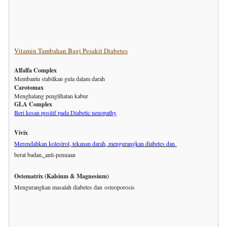
Vitamin Tambahan Bagi Pesakit Diabetes
Alfalfa Complex
Membantu stabilkan gula dalam darah
Carotomax
Menghalang penglihatan kabur
GLA Complex
Beri kesan positif pada Diabetic neuopathy
Vivix
Merendahkan kolestrol, tekanan darah, mengurangkan diabetes dan
berat badan
,
anti-penuaan
Ostematrix (Kalsium & Magnesium)
Mengurangkan masalah diabetes dan
osteoporosis