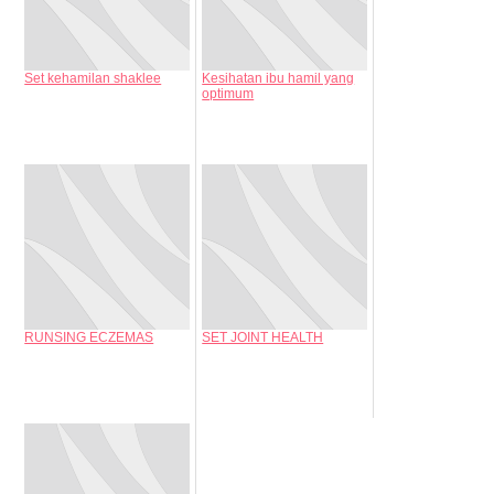
Set kehamilan shaklee
Kesihatan ibu hamil yang
optimum
RUNSING ECZEMAS
SET JOINT HEALTH