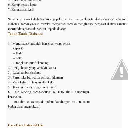
6. Kerap berasa lapar
7. Kerengsaan kulit
Selalunya pesakit diabetes kurang peka dengan mengaitkan tanda-tanda awal sebegini
diabetes. Kebanyakkan mereka menyedari mereka menghidapi penyakit diabetes melitu
merujukkan masalah berikut kepada doktor.
Tanda-Tanda Diabetes:
1. Menghadapi masalah jangkitan yang kerap
seperti:-
– Kulit
– Gusi
– Jangkitan pundi kencing
2. Penglihatan yang semakin kabur
3. Luka lambat sembuh
5. Parut luka berwarna kehitam-hitaman
4. Rasa kebas di tangan atau kaki
5. Tekanan darah tinggi mula hadir
6. Air kencing mengandungi KETON (hasil sampingan
kerosakan
otot dan lemak terjadi
apabila kandungan insulin dalam
badan tidak mencukupi)
Punca-Punca Diabetes Melitus