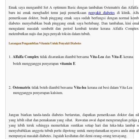
Emak saya mengambil Set A optimum Basic dengan tambahan Ostematrix dan Alfalfa
baru ini emak menghadiri temu janji pemeriksaan
penyakit diabetes
di klinik. Alha
pemeriksaan doktor, buah pinggang emak saya sudah berfungsi dengan normal kembal
diabetes menyebabkan buah pinggang emak saya berlubang. Dan tambahan, kini emak 
mengalami masalah sembelit dan period kembali teratur kerana Alfalfa Complex
melembutkan najis dan juga penyah toksin dalam tubuh.
Larangan Pengambilan Vitamin Untuk Penyakit Diabetes
1.
Alfalfa Complex
tidak disarankan diambil bersama
Vita-Lea
dan
Vita-E
kerana
boleh mengganggu penyerapan
vitamin E
2.
Ostematrix
tidak boleh diambil bersama
Vita-lea
kerana zat besi dalam Vita-Lea
mengganggu penyerapan kalsium.
Jangan biarkan tanda-tanda diabetes berlarutan, dapatkan pemeriksaan doktor dan n
yang lebih sihat dan pemakanan yang sihat. Rawatan awal dapat mengurangkan gelaja p
yang lebih teruk sehingga memerlukan suntikan setiap hari dan luka-luka lambat 
menyebabkkan anggota tubuh perlu dipotong untuk menyelamatkan nyawa anda atau ah
mempunyai masalah diabetes. Jagalah kesihatan diri demi orang-orang tersayang.