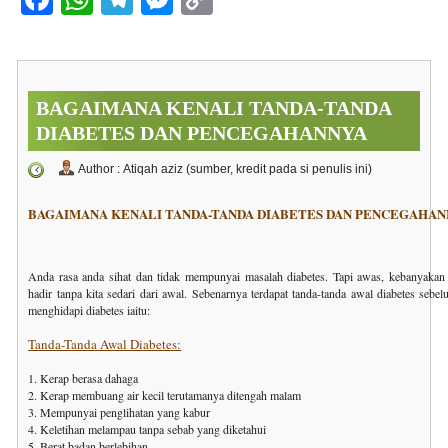
a
h
el
e
o
c
at
e
ss
p
e
s
gr
e
y
BAGAIMANA KENALI TANDA-TANDA
b
A
a
n
Li
DIABETES DAN PENCEGAHANNYA
o
p
m
g
n
Author : Atiqah aziz (sumber, kredit pada si penulis ini)
o
p
er
k
k
BAGAIMANA KENALI TANDA-TANDA DIABETES DAN PENCEGAHA
Anda rasa anda sihat dan tidak mempunyai masalah diabetes. Tapi awas, kebanyakan 
hadir tanpa kita sedari dari awal. Sebenarnya terdapat tanda-tanda awal diabetes sebe
menghidapi diabetes iaitu:
Tanda-Tanda Awal Diabetes:
1. Kerap berasa dahaga
2. Kerap membuang air kecil terutamanya ditengah malam
3. Mempunyai penglihatan yang kabur
4. Keletihan melampau tanpa sebab yang diketahui
5. Berat badan berlebihan