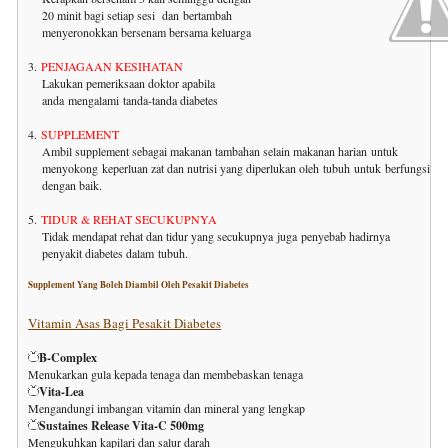
20 minit bagi setiap sesi
dan
bertambah
menyeronokkan bersenam bersama keluarga
3.
PENJAGAAN KESIHATAN
Lakukan pemeriksaan doktor apabila
anda mengalami
tanda-tanda diabetes
4.
SUPPLEMENT
Ambil supplement sebagai makanan tambahan selain makanan harian
untuk
menyokong
keperluan zat dan nutrisi yang diperlukan oleh
tubuh
untuk berfungsi
dengan baik.
5.
TIDUR & REHAT SECUKUPNYA
Tidak mendapat rehat dan tidur yang secukupnya
juga
penyebab hadirnya
penyakit diabetes dalam
tubuh.
Supplement Yang Boleh Diambil Oleh Pesakit Diabetes
Vitamin Asas Bagi Pesakit Diabetes
B-Complex
Menukarkan gula kepada tenaga dan membebaskan tenaga
Vita-Lea
Mengandungi imbangan vitamin dan mineral yang lengkap
Sustaines Release Vita-C 500mg
Mengukuhkan kapilari dan salur darah