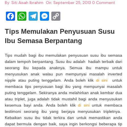
By:
Siti Aisah Ibrahim
On:
September 25, 2013
0 Comment
F
W
T
M
C
a
h
el
e
o
Tips Memulakan Penyusuan Susu
c
at
e
ss
p
Ibu Semasa Berpantang
e
s
gr
e
y
b
A
a
n
Li
Tips mudah bagi ibu memulakan penyusuan susu ibu semasa
o
p
m
g
n
dalam tempoh berpantang. Susu ibu adalah hadiah terbaik
dari
o
p
er
k
seorang ibu kepada anaknya. Semua ibu mampu untuk
menyusukan anak walau pun mempunyai masalah inverted
k
nipple atau puting tenggelam. Anda boleh klik
di sini
untuk
membaca tips penyusuan bagi ibu yang mempunyai masalah
puting tenggelam. Sekiranya anda melahirkan anak kembar dua
atau triplet, juga adalah tidak mustahil bagi anda menyusukan
kesemua bayi anda. Anda boleh klik
di sini
untuk membaca
testimoni seorang ibu yang berjaya menyusukan tripletnya.
Kebaikan susu ibu tidak terkira dan untuk memastikan anda
dapat bermula dengan baik, saya ingin berkongsi beberapa tip