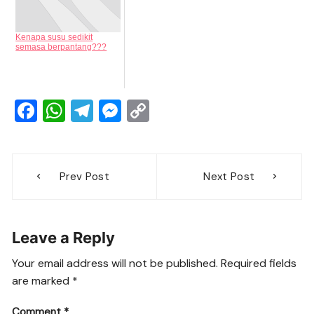
Kenapa susu sedikit
semasa berpantang???
F
W
T
M
C
a
h
el
e
o
c
at
e
ss
p
Post
e
s
gr
e
y
Prev Post
Next Post
navigation
b
A
a
n
Li
o
p
m
g
n
Leave a Reply
o
p
er
k
k
Your email address will not be published.
Required fields
are marked
*
Comment
*