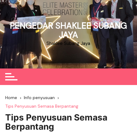
Skip
to
content
PENGEDAR SHAKLEE SUBANG
JAYA
Shaklee Subang Jaya
Home
Info penyusuan
Tips Penyusuan Semasa Berpantang
Tips Penyusuan Semasa
Berpantang