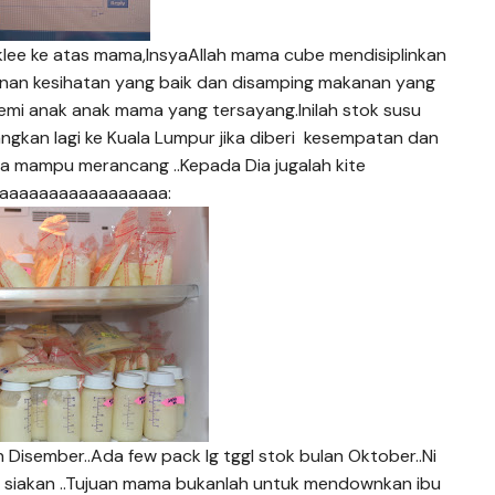
klee ke atas mama,InsyaAllah mama cube mendisiplinkan
nan kesihatan yang baik dan disamping makanan yang
emi anak anak mama yang tersayang.Inilah stok susu
ngkan lagi ke Kuala Lumpur jika diberi kesempatan dan
a mampu merancang ..Kepada Dia jugalah kite
araaaaaaaaaaaaaaaaa:
 Disember..Ada few pack lg tggl stok bulan Oktober..Ni
ia siakan ..Tujuan mama bukanlah untuk mendownkan ibu