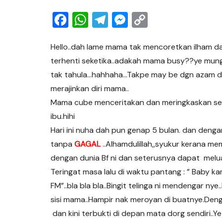
F
W
T
M
C
a
h
el
e
o
c
at
e
ss
p
Hello..dah lame mama tak mencoretkan ilham da
terhenti seketika..adakah mama busy??ye mun
e
s
gr
e
y
tak tahula…hahhaha…Takpe may be dgn azam da
b
A
a
n
Li
merajinkan diri mama..
o
p
m
g
n
Mama cube menceritakan dan meringkaskan sec
o
p
er
k
ibu.hihi
k
Hari ini nuha dah pun genap 5 bulan. dan deng
tanpa
GAGAL
..Alhamdulillah,,syukur kerana m
dengan dunia Bf ni dan seterusnya dapat melu
Teringat masa lalu di waktu pantang : ” Baby ka
FM”..bla bla bla..Bingit telinga ni mendengar ny
sisi mama..Hampir nak meroyan di buatnye.Den
dan kini terbukti di depan mata dorg sendiri..