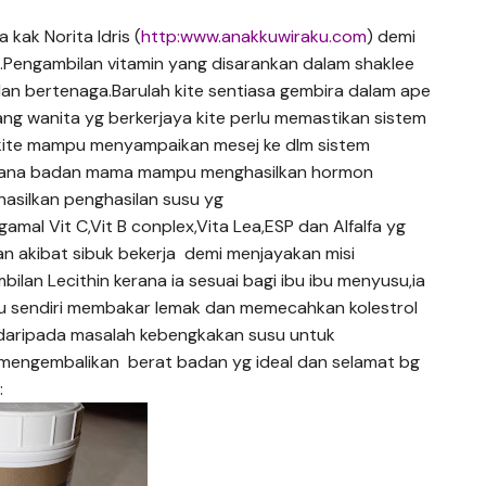
kak Norita Idris (
http:www.anakkuwiraku.com
) demi
ti.Pengambilan vitamin yang disarankan dalam shaklee
n bertenaga.Barulah kite sentiasa gembira dalam ape
rang wanita yg berkerjaya kite perlu memastikan sistem
 kite mampu menyampaikan mesej ke dlm sistem
 kerana badan mama mampu menghasilkan hormon
silkan penghasilan susu yg
l Vit C,Vit B conplex,Vita Lea,ESP dan Alfalfa yg
 akibat sibuk bekerja demi menjayakan misi
n Lecithin kerana ia sesuai bagi ibu ibu menyusu,ia
 itu sendiri membakar lemak dan memecahkan kolestrol
n daripada masalah kebengkakan susu untuk
 mengembalikan berat badan yg ideal dan selamat bg
: