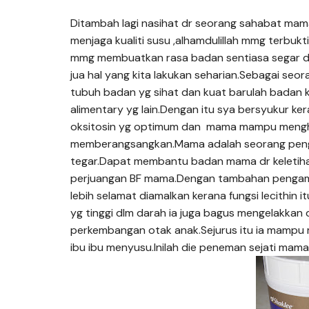
Ditambah lagi nasihat dr seorang sahabat mama 
menjaga kualiti susu ,alhamdulillah mmg terbuk
mmg membuatkan rasa badan sentiasa segar da
jua hal yang kita lakukan seharian.Sebagai seo
tubuh badan yg sihat dan kuat barulah badan
alimentary yg lain.Dengan itu sya bersyukur
oksitosin yg optimum dan mama mampu mengha
memberangsangkan.Mama adalah seorang pengama
tegar.Dapat membantu badan mama dr keletihan
perjuangan BF mama.Dengan tambahan pengambila
lebih selamat diamalkan kerana fungsi lecithin
yg tinggi dlm darah ia juga bagus mengelakka
perkembangan otak anak.Sejurus itu ia mampu
ibu ibu menyusu.Inilah die peneman sejati mama