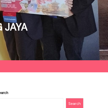
 JAYA
earch
Search