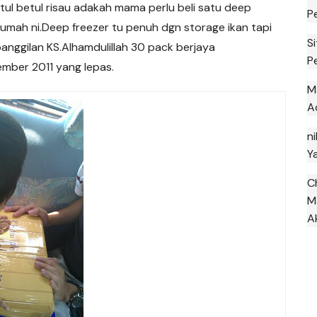
ul betul risau adakah mama perlu beli satu deep
P
umah ni.Deep freezer tu penuh dgn storage ikan tapi
S
nggilan KS.Alhamdulillah 30 pack berjaya
P
mber 2011 yang lepas.
M
A
ni
Y
C
M
A