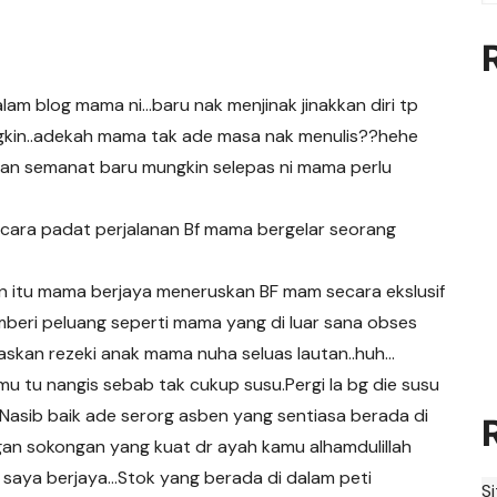
lam blog mama ni…baru nak menjinak jinakkan diri tp
gkin..adekah mama tak ade masa nak menulis??hehe
n semanat baru mungkin selepas ni mama perlu
ara padat perjalanan Bf mama bergelar seorang
an itu mama berjaya meneruskan BF mam secara ekslusif
emberi peluang seperti mama yang di luar sana obses
askan rezeki anak mama nuha seluas lautan..huh…
mu tu nangis sebab tak cukup susu.Pergi la bg die susu
e..Nasib baik ade serorg asben yang sentiasa berada di
gan sokongan yang kuat dr ayah kamu alhamdulillah
Ye saya berjaya…Stok yang berada di dalam peti
S