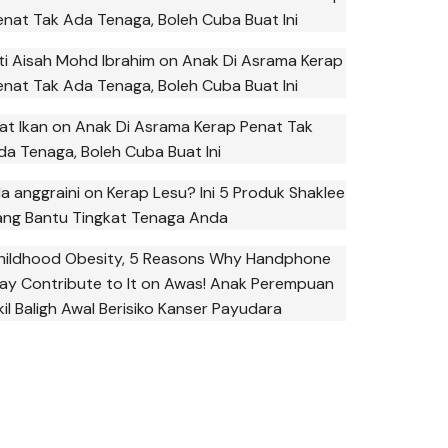
enat Tak Ada Tenaga, Boleh Cuba Buat Ini
iti Aisah Mohd Ibrahim
on
Anak Di Asrama Kerap
enat Tak Ada Tenaga, Boleh Cuba Buat Ini
at Ikan
on
Anak Di Asrama Kerap Penat Tak
da Tenaga, Boleh Cuba Buat Ini
la anggraini
on
Kerap Lesu? Ini 5 Produk Shaklee
ang Bantu Tingkat Tenaga Anda
hildhood Obesity, 5 Reasons Why Handphone
ay Contribute to It
on
Awas! Anak Perempuan
kil Baligh Awal Berisiko Kanser Payudara