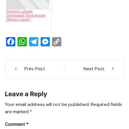
Shaklee Labuan:
Dimanakah Saya Hujung
Minggu Lepas?
F
W
T
M
C
a
h
el
e
o
c
at
e
ss
p
Post
e
s
gr
e
y
Prev Post
Next Post
navigation
b
A
a
n
Li
o
p
m
g
n
Leave a Reply
o
p
er
k
k
Your email address will not be published.
Required fields
are marked
*
Comment
*