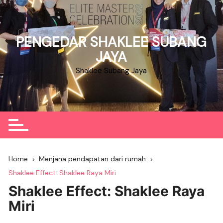
Skip
to
content
PENGEDAR SHAKLEE SUBANG
JAYA
Shaklee Subang Jaya
Home
Menjana pendapatan dari rumah
Shaklee Effect: Shaklee Raya Miri
Shaklee Effect: Shaklee Raya
Miri