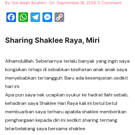
By:
Siti Aisah Ibrahim
On:
September 16, 2014
0 Comment
F
W
T
M
C
a
h
el
e
o
c
at
e
ss
p
Sharing Shaklee Raya, Miri
e
s
gr
e
y
b
A
a
n
Li
Alhamdulillah. Sebenarnya terlalu banyak yang ingin saya
o
p
m
g
n
kongsikan tetapi di sebabkan kesihatan anak anak saya
o
p
er
k
menyebabkan tertangguh. Baru ada kesempatan sedikit
k
hari ini.
Apa pun saya nak ucapkan syukur ke hadrat Ilahi sebab,
kehadiran saya Shaklee Hari Raya kali ini betul betul
membuatkan saya terharu apabila shaklee memberikan
penghargaan kepada diri ini sedikit sharing tentang
latarbelakang saya bersama shaklee.