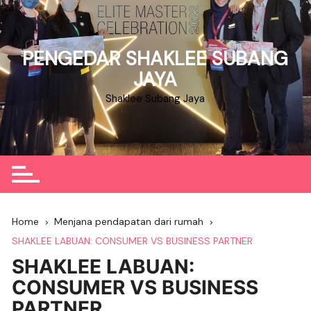
Skip
to
content
PENGEDAR SHAKLEE SUBANG
JAYA
Shaklee Subang Jaya
Home
Menjana pendapatan dari rumah
SHAKLEE LABUAN: CONSUMER VS BUSINESS PARTNER
SHAKLEE LABUAN:
CONSUMER VS BUSINESS
PARTNER