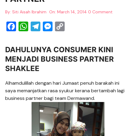
By:
Siti Aisah Ibrahim
On:
March 14, 2014
0 Comment
F
W
T
M
C
a
h
el
e
o
c
at
e
ss
p
DAHULUNYA CONSUMER KINI
e
s
gr
e
y
MENJADI BUSINESS PARTNER
b
A
a
n
Li
SHAKLEE
o
p
m
g
n
o
p
er
k
Alhamdulillah dengan hari Jumaat penuh barakah ini
saya memanjatkan rasa syukur kerana bertambah lagi
k
business partner bagi team Dermawand.